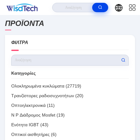
ΠΡΟΪΌΝΤΑ
Σπίτι
>
Προϊόντα
>
Wisdtech Technology Co.,Limited Προϊόντα Online
ΦΊΛΤΡΑ
Κατηγορίες
Ολοκληρωμένα κυκλώματα
(27719)
Τρανζίστορες ραδιοσυχνοτήτων
(20)
Οπτοηλεκτρονικά
(11)
N P Διάδρομος Mosfet
(19)
Ενότητα IGBT
(43)
Οπτικοί αισθητήρες
(6)