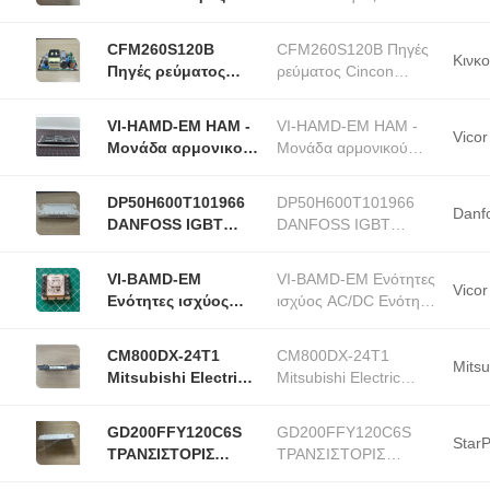
Διαχείρισης
Διαχείρισης Ενέργειας
Ενέργειας 16V
16V Μονάδα Ενέργειας
CFM260S120B
CFM260S120B Πηγές
Μονάδα Ενέργειας
Συνεχής Ενέργειας
Κινκ
Πηγές ρεύματος
ρεύματος Cincon
Συνεχής Ενέργειας
36A
Cincon 260W 85-
260W 85-264Vin
36A
264Vin 12Vout15.84
12Vout15.84 βάση
VI-HAMD-EM HAM -
VI-HAMD-EM HAM -
βάση
Vicor
Μονάδα αρμονικού
Μονάδα αρμονικού
αραιωτή
αραιωτή
εναλλασσόμενου
εναλλασσόμενου
DP50H600T101966
DP50H600T101966
ρεύματος Μονάδες
ρεύματος Μονάδες
Danf
DANFOSS IGBT
DANFOSS IGBT
ισχύος
ισχύος
μονάδες χωρίς
μονάδες χωρίς
εναλλασσόμενου ή
εναλλασσόμενου ή συ
μόλυβδο συμβατές
μόλυβδο συμβατές με
συνεχούς ρεύματος
VI-BAMD-EM
VI-BAMD-EM Ενότητες
με το Rohs
το Rohs
Vicor
Ενότητες ισχύος
ισχύος AC/DC Ενότητα
AC/DC Ενότητα
αρμονικού
αρμονικού
αποσβεστήρα HAM-
CM800DX-24T1
CM800DX-24T1
αποσβεστήρα HAM-
AC
Mitsu
Mitsubishi Electric
Mitsubishi Electric
AC
IGBT MODULE T1-
IGBT MODULE T1-
SERIES NX Τύπος
SERIES NX Τύπος
GD200FFY120C6S
GD200FFY120C6S
Δύο IGBT Μονάδες
Δύο IGBT Μονάδες
Star
ΤΡΑΝΣΙΣΤΟΡΙΣ
ΤΡΑΝΣΙΣΤΟΡΙΣ
ΜΟΔΥΛΟ IGBT
ΜΟΔΥΛΟ IGBT 1.2KV