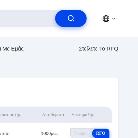
ά Με Εμάς
Στείλετε Το RFQ
ασκευαστής
Αποθέματα
Επικεφαλής
οτσίπ
1000pcs
RFQ