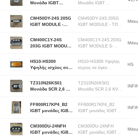
Μονάδα IGBT
Μονάδα IGBT
ασφάλειας
ασφάλειας
CM450DY-24S 205G
CM450DY-24S 205G
Mitsu
IGBT MODULE -
IGBT MODULE - TOP
TOP ROW 42 IGBT
ROW 42 IGBT
Μονάδες IGBT
Μονάδες IGBT
CM400C1Y-24S
CM400C1Y-24S 203G
Μονάδες-σειράς
Μονάδες-σειράς ΔΥΟ
Mitsu
203G IGBT MODULE
IGBT MODULE S-
ΔΥΟ
S-SERIES AC
SERIES AC SWITCH
SWITCH IGBT
IGBT μονάδα
HS10-HS300
HS10-HS300 Υψηλής
μονάδα
HS
Υψηλής ισχύος σε
ισχύος σε όγκο
όγκο Αντίστοιχοι
Αντίστοιχοι από
από αλουμίνιο IGBT
αλουμίνιο IGBT
ΤZ310N26KS01
ΤZ310N26KS01
INFI
Μονάδα SCR 2,6 KV
Μονάδα SCR 2,6 KV
700 Μονάδα μονής
700 Μονάδα μονής
τοποθέτησης στο
τοποθέτησης στο
FF800R17KP4_B2
FF800R17KP4_B2
υπόστρωμα
υπόστρωμα
INFI
IGBT μονάδες IGBT
IGBT μονάδες IGBT
1700V 800A
1700V 800A
ολοκληρωμένα
ολοκληρωμένα
CM300DU-24NFH
CM300DU-24NFH
κυκλώματα IC
κυκλώματα IC
Mitsu
IGBT μονάδες IGBT
IGBT μονάδες IGBT