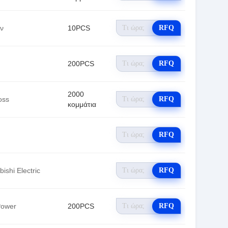
ον
10PCS
RFQ
200PCS
RFQ
2000
oss
RFQ
κομμάτια
RFQ
bishi Electric
RFQ
Power
200PCS
RFQ