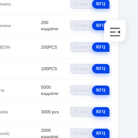
emens
RFQ
200
emens
RFQ
κομμάτια
NEON
200PCS
RFQ
100PCS
RFQ
5000
στε
RFQ
κομμάτια
orks
3000 pcs
RFQ
2000
ευτές
RFQ
κομμάτια