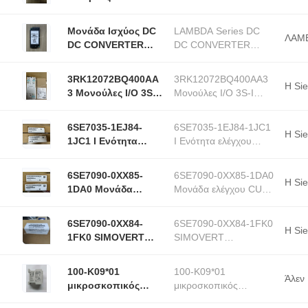
ημιαγωγούς
SALE In Stock
Ενέργεια Μοντέλο
Μονάδα Ισχύος DC
LAMBDA Series DC
ΕΠΙΔΟΤΗΣΗ Νέο
ΛΑΜ
DC CONVERTER
DC CONVERTER
πρωτότυπο σε
Σειράς LAMBDA
Power Module HOT
απόθεμα
ΕΚΠΤΩΣΗ Σε
SALE In Stock
3RK12072BQ400AA
3RK12072BQ400AA3
Απόθεμα
Η Si
3 Μονούλες I/O 3S-I
Μονούλες I/O 3S-I
ANALOG INPUT
ANALOG INPUT MOD
MOD +/-0-10V S7
+/-0-10V S7 Μονούλες
6SE7035-1EJ84-
6SE7035-1EJ84-1JC1
Μονούλες
αναλογικής εισόδου
Η Si
1JC1 I Ενότητα
I Ενότητα ελέγχου
αναλογικής εισόδου
ελέγχου μετατροπέα
μετατροπέα IGD7 για
IGD7 για συσκευές
συσκευές 380-460V
6SE7090-0XX85-
6SE7090-0XX85-1DA0
380-460V 3AC 50/60
3AC 50/60 Hz και 510-
Η Si
1DA0 Μονάδα
Μονάδα ελέγχου CUR
Hz και 510-620V DC
620V
ελέγχου CUR για
για μονάδες
510A
μονάδες
τροφοδοσίας και
6SE7090-0XX84-
6SE7090-0XX84-1FK0
τροφοδοσίας και
τροφοδοσίας/
Η Si
1FK0 SIMOVERT
SIMOVERT
τροφοδοσίας/
ανασυγκρότησης
MASTERDRIVES
MASTERDRIVES
ανασυγκρότησης
ΤΕΣΤ BOX Μονάδα
ΤΕΣΤ BOX Μονάδα
100-K09*01
100-K09*01
PLC
PLC
Άλεν
μικροσκοπικός
μικροσκοπικός
επακριβώτης 9 AMP
επακριβώτης 9 AMP 3