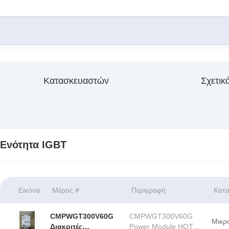
Κατασκευαστών
Σχετικ
Ενότητα IGBT
Εικόνα
Μέρος #
Περιγραφή
Κατ
CMPWGT300V60G
CMPWGT300V60G
Μικρ
Διακριτές
Power Module HOT