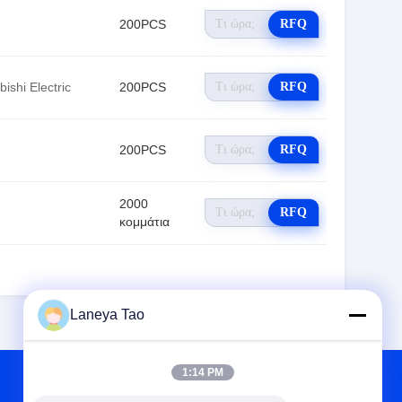
200PCS
RFQ
bishi Electric
200PCS
RFQ
200PCS
RFQ
2000
RFQ
κομμάτια
Laneya Tao
1:14 PM