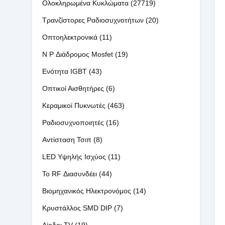
Ολοκληρωμένα Κυκλώματα
(27719)
Τρανζίστορες Ραδιοσυχνοτήτων
(20)
Οπτοηλεκτρονικά
(11)
N P Διάδρομος Mosfet
(19)
Ενότητα IGBT
(43)
Οπτικοί Αισθητήρες
(6)
Κεραμικοί Πυκνωτές
(463)
Ραδιοσυχνοποιητές
(16)
Αντίσταση Τσιπ
(8)
LED Υψηλής Ισχύος
(11)
Το RF Διασυνδέει
(44)
Βιομηχανικός Ηλεκτρονόμος
(14)
Κρυστάλλος SMD DIP
(7)