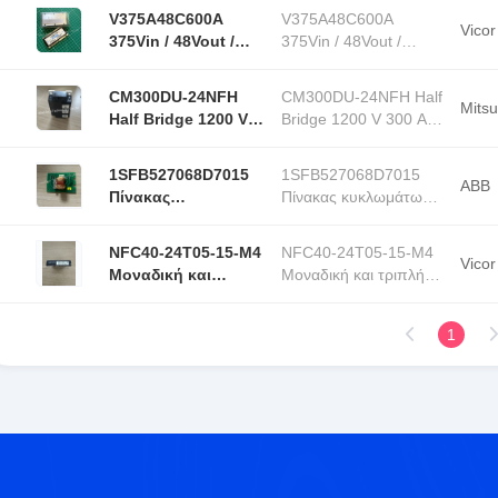
1.2KV 309A
309A ΗΜΙΚΟΔΟΣ
V375A48C600A
V375A48C600A
ΗΜΙΚΟΔΟΣ
Vicor
375Vin / 48Vout /
375Vin / 48Vout /
600Watt DC-DC
600Watt DC-DC
μετατροπέας
μετατροπέας μονάδα
CM300DU-24NFH
CM300DU-24NFH Half
μονάδα IGBT
IGBT μονάδα
Mitsu
Half Bridge 1200 V
Bridge 1200 V 300 A
μονάδα
300 A 1130 W
1130 W Τεχνική
Τεχνική μονάδα
μονάδα τοποθέτησης
1SFB527068D7015
1SFB527068D7015
τοποθέτησης
υπόστεγου IGBT
ABB
Πίνακας
Πίνακας κυκλωμάτων
υπόστεγου IGBT
κυκλωμάτων 100-
100-250V 50/60Hz
250V 50/60Hz
NFC40-24T05-15-M4
NFC40-24T05-15-M4
Vicor
Μοναδική και
Μοναδική και τριπλή
τριπλή έξοδος 40
έξοδος 40 Watt Wide
Watt Wide input
input DC/DC
1
DC/DC μετατροπείς
μετατροπείς IGBT
IGBT Module
Module