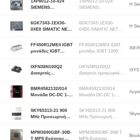
200 Vin 300 Vout 5
1XP8012-10-024
1XP8012-10-024
μονάδα
μονάδα
Η Si
βαθμός - M
SIEMENS
SIEMENS
Drehimpulsgeber
Drehimpulsgeber
περιστρεφόμενος
περιστρεφόμενος
6GK7343-1EX30-
6GK7343-1EX30-
κωδικοποιητής
κωδικοποιητής
Η Si
0XE0 SIMATIC NET
0XE0 SIMATIC NET
παλμού IGBT
παλμού IGBT
CP Βιομηχανική
CP Βιομηχανική
μονάδα Ethernet
μονάδα Ethernet
FF450R12ME4 IGBT
FF450R12ME4 IGBT
INFI
μονάδες IGBT
μονάδες IGBT 1200V
1200V 450A
450A
IXFN38N100Q2
IXFN38N100Q2
IXYS
Διακριτές
Διακριτές ημιαγωγικές
ημιαγωγικές
μονάδες 38 Amps
μονάδες 38 Amps
1000V 0,25 Rds
BMR4582132/014
BMR4582132/014
1000V 0,25 Rds
Λυγί
Μονάδα DC-DC 1-
Μονάδα DC-DC 1-
OUT 12V 50A 600W
OUT 12V 50A 600W
Μέσα από τρύπα
Μέσα από τρύπα 15-
SKY65313-21 900
SKY65313-21 900
15-pin
pin τεταρτοσίδηρο
Skyw
MHz Προσωρινή
MHz Προσωρινή
τεταρτοσίδηρο
δίσκο
μονάδα μετάδοσης/
μονάδα μετάδοσης/
δίσκο
αποδοχής Igbt
αποδοχής Igbt
MPM3690GBF-30B-
MPM3690GBF-30B-T
Manufacturers
Manufacturers
Βουλ
T MPS Ενότητες
MPS Ενότητες