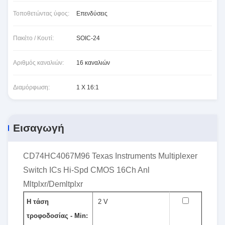
Τοποθετώντας ύφος:
Επενδύσεις
Πακέτο / Κουτί:
SOIC-24
Αριθμός καναλιών:
16 καναλιών
Διαμόρφωση:
1 X 16:1
Εισαγωγή
CD74HC4067M96 Texas Instruments Multiplexer
Switch ICs Hi-Spd CMOS 16Ch Anl
Mltplxr/Demltplxr
Η τάση
2 V
τροφοδοσίας - Min: