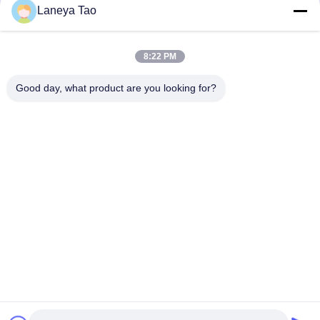
Laneya Tao
υποβολή
8:22 PM
Good day, what product are you looking for?
ΕΠΙΚΟΙΝΩΝΉΣΤΕ ΜΑΖΊ ΜΑΣ
Διεύθυνση:
Δωμάτιο 1205-1207, κτίριο
Nanguang, οδός Huafu, περιοχή Futian,
Shenzhen, Guangdong, Κίνα
Ηλεκτρονικό:
sales@wisdtech.com.cn
Τηλεφώνημα:
86-0755-23606019
Πολιτική απορρήτου |
Κίνα Καλή ποιότητα Ολοκληρωμένα κυκλώματα