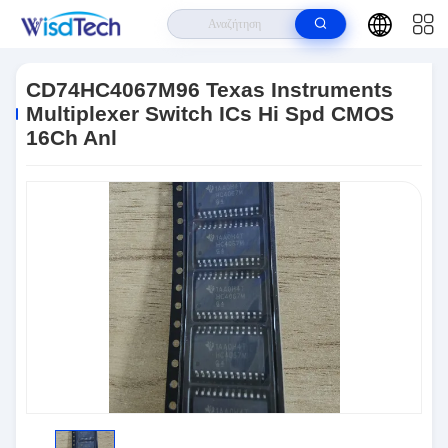
Σπίτι
>
Προϊόντα
>
Ολοκληρωμένα Κυκλώματα
>
CD74HC4067M96
Texas Instruments Multiplexer Switch ICs Hi Spd CMOS 16Ch Anl
CD74HC4067M96 Texas Instruments
Multiplexer Switch ICs Hi Spd CMOS
16Ch Anl