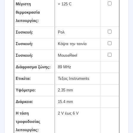
Μέγιστη
+ 125 C
θερμοκρασία
λειτουργίας:
Συσκευή:
Ρολ
Συσκευή:
Κόψτε την ταινία
Συσκευή:
MouseReel
Διάφρασμα ζώνης:
89 MHz
Ετικέτα:
Τεξας Instruments
Υψόμετρο:
2.35 mm
Διάρκεια:
15.4 mm
Η τάση
2 V έως 6 V
τροφοδοσίας
λειτουργίας: