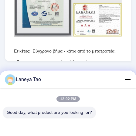
Ετικέτες:
Σύγχρονο βήμα - κάτω από το μετατροπέα
,
Προγραμματίσημη σειρά πυλών τομέων
,
RT8077ΓΚΟΥ
ΣΤΕΊΛΕΤΕ ΤΟ RFQ
Laneya Tao
1PCS
Αποθέματα:
Τροποποιημένο:
12:02 PM
Good day, what product are you looking for?