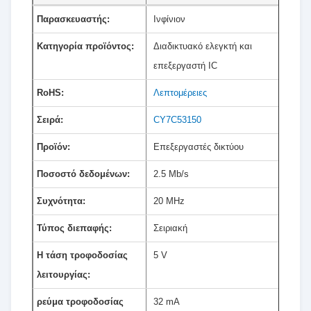
Παρασκευαστής:
Ινφίνιον
Κατηγορία προϊόντος:
Διαδικτυακό ελεγκτή και
επεξεργαστή IC
RoHS:
Λεπτομέρειες
Σειρά:
CY7C53150
Προϊόν:
Επεξεργαστές δικτύου
Ποσοστό δεδομένων:
2.5 Mb/s
Συχνότητα:
20 MHz
Τύπος διεπαφής:
Σειριακή
Η τάση τροφοδοσίας
5 V
λειτουργίας:
ρεύμα τροφοδοσίας
32 mA