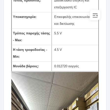
Τύπος προϊόντος:
Διαδικτυακό ελεγκτή και
επεξεργαστή IC
Υποκατηγορία:
Επικεφαλής επικοινωνίας
και δικτύωσης
Τρόπος παροχής τάσης
5.5 V
- Max:
Η τάση τροφοδοσίας -
4.5 V
Min:
Μονάδα βάρους:
0.012720 ουγγιές