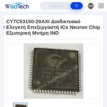
Σπίτι
>
Προϊόντα
>
Ολοκληρωμένα Κυκλώματα
>
CY7C53150-20AXI
Διαδικτυακό Ελεγκτή Επεξεργαστή ICs Neuron Chip Εξωτερική Μνήμη IND
CY7C53150-20AXI Διαδικτυακό
Ελεγκτή Επεξεργαστή ICs Neuron Chip
Εξωτερική Μνήμη IND