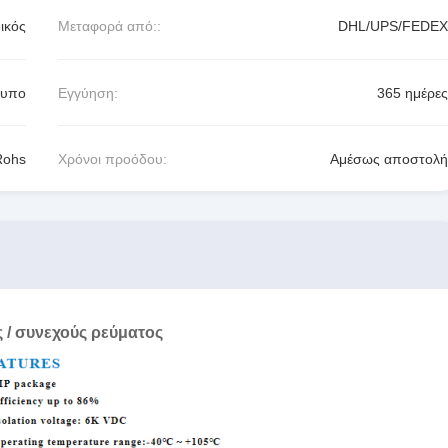
ικός
Μεταφορά από::
DHL/UPS/FEDEX
τυπο
Εγγύηση:
365 ημέρες
Rohs
Χρόνοι προόδου:
Αμέσως αποστολή
/ συνεχούς ρεύματος