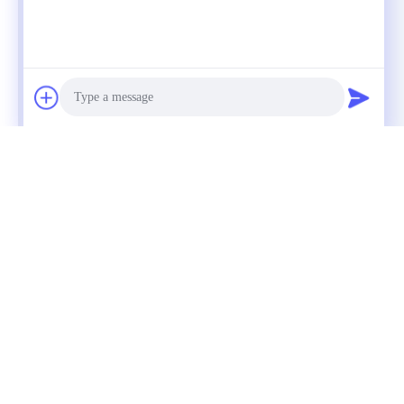
Photo
Video Call
Audio Call