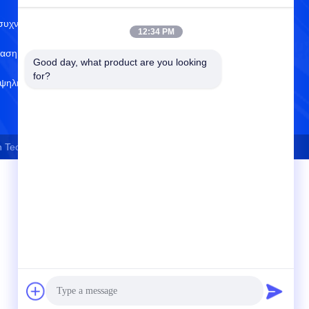
συχνοποιητές
Έλεγχος ποιότητας
12:34 PM
ταση τσιπ
Πολιτική απορρήτου
Good day, what product are you looking 
for?
ψηλής ισχύος
Κέντρο βοήθειας
echnology Co.,Limited . Όλα τα δικαιώματα Διατηρημένος.