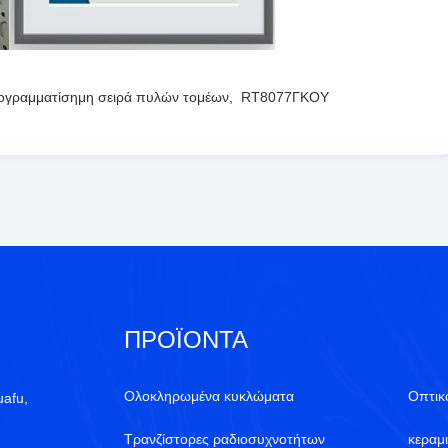
ογραμματίσημη σειρά πυλών τομέων
,
RT8077ΓΚΟΥ
ΠΡΟΪΌΝΤΑ
Ολοκληρωμένα κυκλώματα
Οπτικ
uafu,
Τρανζίστορες ραδιοσυχνοτήτων
κεραμ