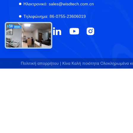
Ηλεκτρονικό:
sales@wisdtech.com.cn
Τηλεφώνημα:
86-0755-23606019
Πολιτική απορρήτου |
Κίνα Καλή ποιότητα Ολοκληρωμένα κυ