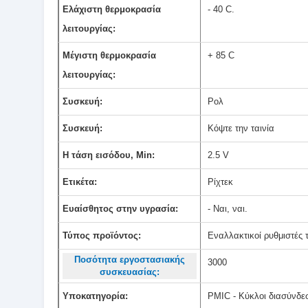
Ελάχιστη θερμοκρασία
- 40 C.
λειτουργίας:
Μέγιστη θερμοκρασία
+ 85 C
λειτουργίας:
Συσκευή:
Ρολ
Συσκευή:
Κόψτε την ταινία
Η τάση εισόδου, Min:
2.5 V
Ετικέτα:
Ρίχτεκ
Ευαίσθητος στην υγρασία:
- Ναι, ναι.
Τύπος προϊόντος:
Εναλλακτικοί ρυθμιστές 
Ποσότητα εργοστασιακής
3000
συσκευασίας:
Υποκατηγορία:
PMIC - Κύκλοι διασύνδεσ