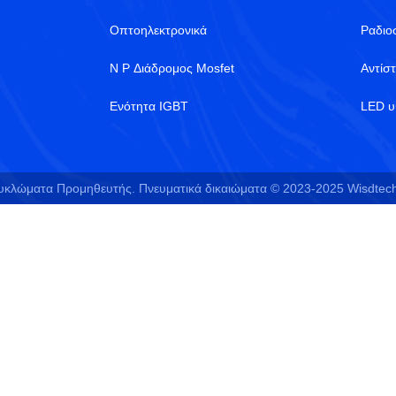
Οπτοηλεκτρονικά
Ραδιο
N P Διάδρομος Mosfet
Αντίσ
Ενότητα IGBT
LED υ
κλώματα Προμηθευτής. Πνευματικά δικαιώματα © 2023-2025 Wisdtech T