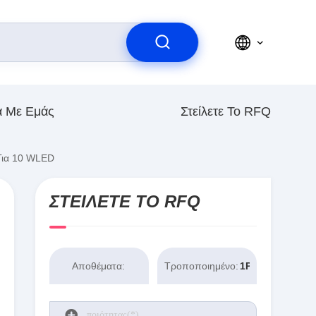
ά Με Εμάς
Στείλετε Το RFQ
Για 10 WLED
ΣΤΕΊΛΕΤΕ ΤΟ RFQ
Αποθέματα:
Τροποποιημένο:
1PCS