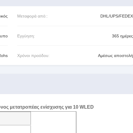
ικός
Μεταφορά από::
DHL/UPS/FEDEX
τυπο
Εγγύηση:
365 ημέρες
Rohs
Χρόνοι προόδου:
Αμέσως αποστολή
νος μετατροπέας ενίσχυσης για 10 WLED