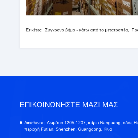
Ετικέτες:
Σύγχρονο βήμα - κάτω από το μετατροπέα
,
Πρ
ΕΠΙΚΟΙΝΩΝΉΣΤΕ ΜΑΖΊ ΜΑΣ
Διεύθυνση:
Δωμάτιο 1205-1207, κτίριο Nanguang, οδός H
περιοχή Futian, Shenzhen, Guangdong, Κίνα