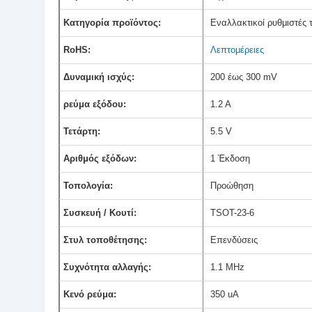
Κατηγορία προϊόντος:
Εναλλακτικοί ρυθμιστές 
RoHS:
Λεπτομέρειες
Δυναμική ισχύς:
200 έως 300 mV
ρεύμα εξόδου:
1.2 Α
Τετάρτη:
5.5 V
Αριθμός εξόδων:
1 Έκδοση
Τοπολογία:
Προώθηση
Συσκευή / Κουτί:
TSOT-23-6
Στυλ τοποθέτησης:
Επενδύσεις
Συχνότητα αλλαγής:
1.1 MHz
Κενό ρεύμα:
350 uA