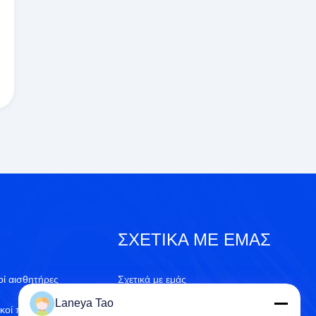
ΣΧΕΤΙΚΆ ΜΕ ΕΜΆΣ
οί αισθητήρες
Σχετικά με εμάς
Laneya Tao
ικοί πυκνωτές
Πιστοποιητικό του ISO