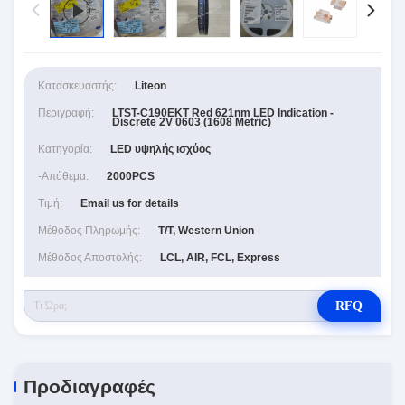
Κατασκευαστής:
Liteon
Περιγραφή:
LTST-C190EKT Red 621nm LED Indication -
Discrete 2V 0603 (1608 Metric)
Κατηγορία:
LED υψηλής ισχύος
-απόθεμα:
2000PCS
Τιμή:
Email us for details
Μέθοδος Πληρωμής:
T/T, Western Union
Μέθοδος Αποστολής:
LCL, AIR, FCL, Express
RFQ
Προδιαγραφές