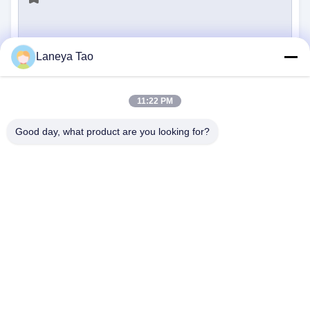
Laneya Tao
υποβολή
11:22 PM
Good day, what product are you looking for?
ΕΠΙΚΟΙΝΩΝΉΣΤΕ ΜΑΖΊ ΜΑΣ
Διεύθυνση:
Δωμάτιο 1205-1207, κτίριο
Nanguang, οδός Huafu, περιοχή Futian,
Shenzhen, Guangdong, Κίνα
Ηλεκτρονικό:
sales@wisdtech.com.cn
Τηλεφώνημα:
86-0755-23606019