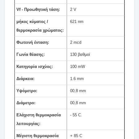
Vf - Προωθητική τάση:
2 V
μήκος κύματος /
621 nm
θερμοκρασία χρώματος:
Φωτεινή ένταση:
2 mcd
Γωνία θέασης:
130 βαθμοί
Κατηγορία ισχύος:
100 mW
Διάρκεια:
1.6 mm
Υψόμετρο:
00,8 mm
Διάμετρο:
00,8 mm
Ελάχιστη θερμοκρασία
- 55 C.
λειτουργίας:
Μέγιστη θερμοκρασία
+ 85 C