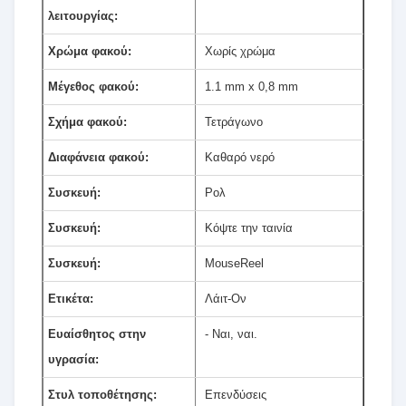
λειτουργίας:
Χρώμα φακού:
Χωρίς χρώμα
Μέγεθος φακού:
1.1 mm x 0,8 mm
Σχήμα φακού:
Τετράγωνο
Διαφάνεια φακού:
Καθαρό νερό
Συσκευή:
Ρολ
Συσκευή:
Κόψτε την ταινία
Συσκευή:
MouseReel
Ετικέτα:
Λάιτ-Ον
Ευαίσθητος στην
- Ναι, ναι.
υγρασία:
Στυλ τοποθέτησης:
Επενδύσεις