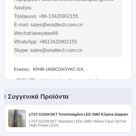
Λανέγια.
Τηλέφωνο: +86-13420902155
E-mail: sales@wisdtech.com.cn
Wechat:laneyatao66
WhatsApp: +8613420902155
Skype: sales@wisdtech.com.cn
Ετικέτες:
KPHB-1608CGKSYKC-GX
,
SMD LED υψηλής ισχύος
,
Δοκιμαστικό σύστημα
Συγγενικά Προϊόντα
LTST-S320KSKT Τυποποιημένα LED SMD Κίτρινα Διαφανή 58
LTST-S320KSKT Standard LEDs SMD Yellow Clear 587nm
High Power LEDs