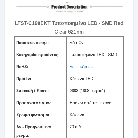
LTST-C190EKT Τυποποιημένα LED - SMD Red
Clear 621nm
Παρασκευαστής:
Λάιτ-Ον
Κατηγορία προϊόντος:
Τυποποιημένα LED - SMD
RoHS:
Λεπτομέρειες
Προϊόν:
Κόκκινα LED
Συσκευή / Κουτί:
0603 (1608 μετρικά)
Προσανατολισμός:
Επάνω από την εικόνα
Χρώμα φωτισμού:
Κόκκινο
Αν - Προηγούμενο
20 mA
ρεύμα: