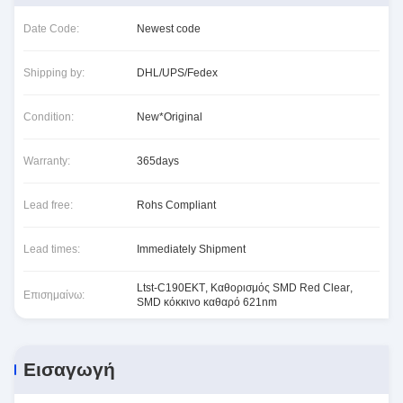
Date Code:
Newest code
Shipping by:
DHL/UPS/Fedex
Condition:
New*Original
Warranty:
365days
Lead free:
Rohs Compliant
Lead times:
Immediately Shipment
Ltst-C190EKT
,
Καθορισμός SMD Red Clear
,
Επισημαίνω:
SMD κόκκινο καθαρό 621nm
Εισαγωγή