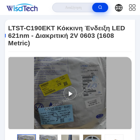
Σπίτι
>
Προϊόντα
>
LED Υψηλής Ισχύος
>
LTST-C190EKT Κόκκινη
Ένδειξη LED 621nm - Διακριτική 2V 0603 (1608 Metric)
LTST-C190EKT Κόκκινη Ένδειξη LED
621nm - Διακριτική 2V 0603 (1608
Metric)