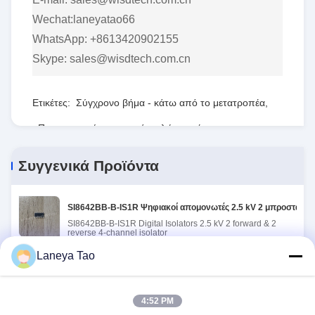
Wechat:laneyatao66
WhatsApp: +8613420902155
Skype: sales@wisdtech.com.cn
Ετικέτες:
Σύγχρονο βήμα - κάτω από το μετατροπέα
,
Προγραμματίσημη σειρά πυλών τομέων
,
RT8077ΓΚΟΥ
Συγγενικά Προϊόντα
SI8642BB-B-IS1R Ψηφιακοί απομονωτές 2.5 kV 2 μπροστά & 
SI8642BB-B-IS1R Digital Isolators 2.5 kV 2 forward & 2
reverse 4-channel isolator
Laneya Tao
ΣΤΕΊΛΕΤΕ ΤΟ RFQ
4:52 PM