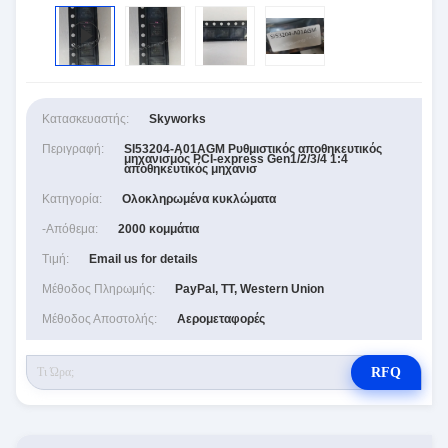
Κατασκευαστής:
Skyworks
Περιγραφή:
SI53204-A01AGM Ρυθμιστικός αποθηκευτικός
μηχανισμός PCI-express Gen1/2/3/4 1:4
αποθηκευτικός μηχανισ
Κατηγορία:
Ολοκληρωμένα κυκλώματα
-απόθεμα:
2000 κομμάτια
Τιμή:
Email us for details
Μέθοδος Πληρωμής:
PayPal, TT, Western Union
Μέθοδος Αποστολής:
Αερομεταφορές
RFQ