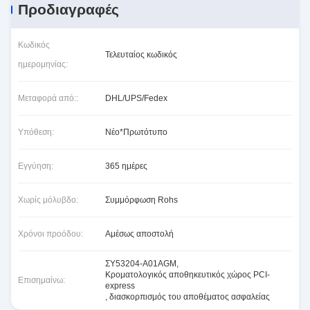
Προδιαγραφές
Κωδικός
Τελευταίος κωδικός
ημερομηνίας:
Μεταφορά από::
DHL/UPS/Fedex
Υπόθεση:
Νέο*Πρωτότυπο
Εγγύηση:
365 ημέρες
Χωρίς μόλυβδο:
Συμμόρφωση Rohs
Χρόνοι προόδου:
Αμέσως αποστολή
ΣΥ53204-Α01ΑGM
,
Κροματολογικός αποθηκευτικός χώρος PCI-
Επισημαίνω:
express
,
διασκορπισμός του αποθέματος ασφαλείας