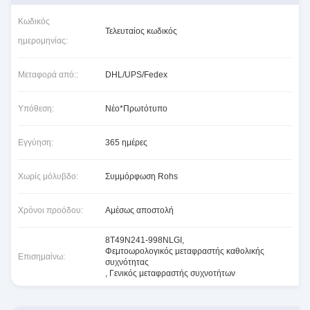
Κωδικός
Τελευταίος κωδικός
ημερομηνίας:
Μεταφορά από::
DHL/UPS/Fedex
Υπόθεση:
Νέο*Πρωτότυπο
Εγγύηση:
365 ημέρες
Χωρίς μόλυβδο:
Συμμόρφωση Rohs
Χρόνοι προόδου:
Αμέσως αποστολή
8T49N241-998NLGI
,
Φεμτοωρολογικός μεταφραστής καθολικής
Επισημαίνω:
συχνότητας
,
Γενικός μεταφραστής συχνοτήτων