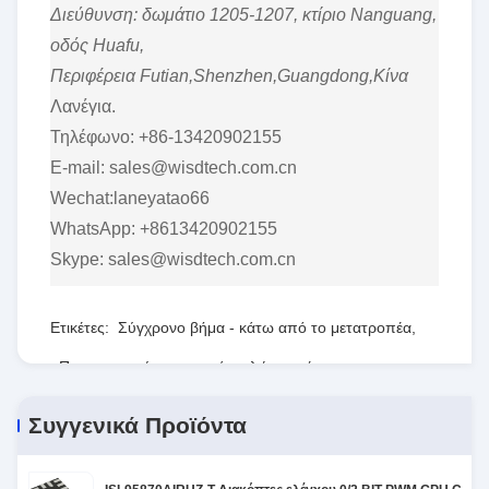
Διεύθυνση: δωμάτιο 1205-1207, κτίριο Nanguang,
οδός Huafu,
Περιφέρεια Futian,Shenzhen,Guangdong,Κίνα
Λανέγια.
Τηλέφωνο: +86-13420902155
E-mail: sales@wisdtech.com.cn
Wechat:laneyatao66
WhatsApp: +8613420902155
Skype: sales@wisdtech.com.cn
Ετικέτες:
Σύγχρονο βήμα - κάτω από το μετατροπέα
,
Προγραμματίσημη σειρά πυλών τομέων
,
RT8077ΓΚΟΥ
Συγγενικά Προϊόντα