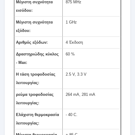
Μέγιστη συχνότητα
875 MHz
εισόδου:
Μέγιστη συχνότητα
1 GHz
εξόδου:
Αριθμός εξόδων:
4 Έκδοση
Δραστηριώδης κύκλος
60 %
- Max:
Η τάση τροφοδοσίας
2.5 V, 3.3 V
λειτουργίας:
ρεύμα τροφοδοσίας
264 mA, 281 mA
λειτουργίας:
Ελάχιστη θερμοκρασία
- 40 C.
λειτουργίας:
Μέγιστη θερμοκρασία
+ 85 C