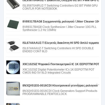
ISL95870AIRUZ-T Διακόπτες ελέγχου 0/2 BIT PWM GPU CONT
ISL95870AIRUZ-T Switching Controllers 0/2 BIT PWM GPU
CONTLR FOR NOTEBOOK
8V89317BAG8 Συγχρονιστής ρολογιού / Jitter Cleaner 10G P
8V89317BAG8 Clock Synthesizer / Jitter Cleaner 10G PLL
Synthesizer 1.2 Hz 15MHz
ISL6744AAUZ-T Ελεγκτές διακόπτη HI SPD διπλό τερματισμέ
ISL6744AAUZ-T Switching Controllers HI SPD DOUBLE
ENDED CONT 8LD
X9C102SIZ Ψηφιακό Ποντικομετρικό IC 1K EEPOTTM POT CM
X9C102SIZ Digital Potentiometer ICs 1K EEPOTTM POT
CMOS IND 5V 8LD Integrated Circuits
8N3QV01EG-0016CDI Ηλεκτρονικοί γεννήτριες ρολογιού Υ
8N3QV01EG-0016CDI Clock Generators Support Products
PROGRAMMABLE FEMTOCLOCK