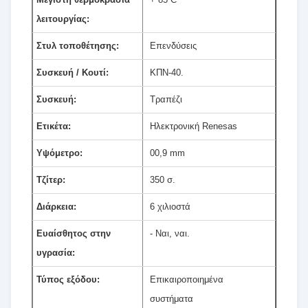
λειτουργίας:
Στυλ τοποθέτησης:
Επενδύσεις
Συσκευή / Κουτί:
ΚΠΝ-40.
Συσκευή:
Τραπέζι
Ετικέτα:
Ηλεκτρονική Renesas
Υψόμετρο:
00,9 mm
Τζίτερ:
350 σ.
Διάρκεια:
6 χιλιοστά
Ευαίσθητος στην
- Ναι, ναι.
υγρασία:
Τύπος εξόδου:
Επικαιροποιημένα
συστήματα