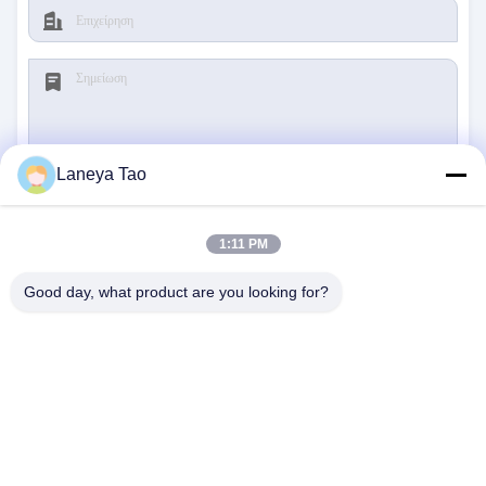
Laneya Tao
υποβολή
1:11 PM
Good day, what product are you looking for?
ΕΠΙΚΟΙΝΩΝΉΣΤΕ ΜΑΖΊ ΜΑΣ
Διεύθυνση:
Δωμάτιο 1205-1207, κτίριο
Nanguang, οδός Huafu, περιοχή Futian,
Shenzhen, Guangdong, Κίνα
Ηλεκτρονικό:
sales@wisdtech.com.cn