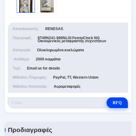
Κατασκευαστής:
RENESAS
Περιγραφή:
8T49N241-998NLGI FemtoClock NG
Οικουμενικός μεταφραστής συχνοτήτων
Κατηγορία:
Ολοκληρωμένα κυκλώματα
-απόθεμα:
2000 κομμάτια
Τιμή:
Email us for details
Μέθοδος Πληρωμής:
PayPal, TT, Western Union
Μέθοδος Αποστολής:
Αερομεταφορές
RFQ
Προδιαγραφές