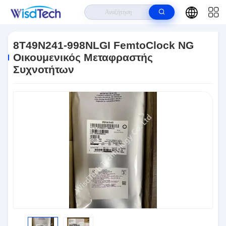
Σπίτι
>
Προϊόντα
>
Ολοκληρωμένα Κυκλώματα
>
8T49N241-998NLGI
FemtoClock NG Οικουμενικός Μεταφραστής Συχνοτήτων
8T49N241-998NLGI FemtoClock NG
Οικουμενικός Μεταφραστής
Συχνοτήτων