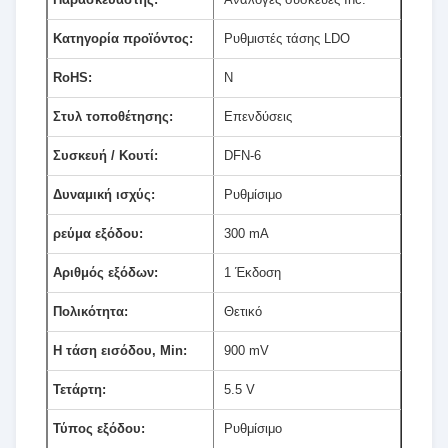
Κατηγορία προϊόντος:
Ρυθμιστές τάσης LDO
RoHS:
N
Στυλ τοποθέτησης:
Επενδύσεις
Συσκευή / Κουτί:
DFN-6
Δυναμική ισχύς:
Ρυθμίσιμο
ρεύμα εξόδου:
300 mA
Αριθμός εξόδων:
1 Έκδοση
Πολικότητα:
Θετικό
Η τάση εισόδου, Min:
900 mV
Τετάρτη:
5.5 V
Τύπος εξόδου:
Ρυθμίσιμο