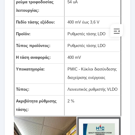
ρεύμα τροφοδοσίας
54 uA
λειτουργίας:
Πεδίο τάσης εξόδου:
400 mV έως 3,6 V
Προϊόν:
Ρυθμιστές τάσης LDO
Τύπος προϊόντος:
Ρυθμιστές τάσης LDO
Η τάση αναφοράς:
400 mV
Υποκατηγορία:
PMIC - Κύκλοι διασύνδεσης
διαχείρισης ενέργειας
Τύπος:
Λεινευτικός ρυθμιστής VLDO
Ακριβότητα ρύθμισης
2 %
τάσης: