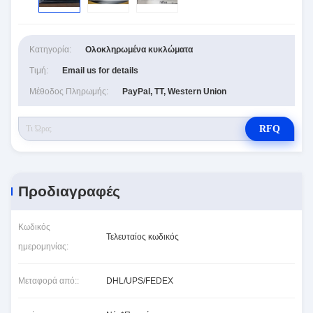
Κατηγορία:
Ολοκληρωμένα κυκλώματα
Τιμή:
Email us for details
Μέθοδος Πληρωμής:
PayPal, TT, Western Union
RFQ
Προδιαγραφές
Κωδικός
Τελευταίος κωδικός
ημερομηνίας:
Μεταφορά από::
DHL/UPS/FEDEX