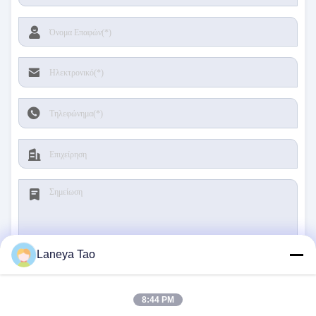
Laneya Tao
υποβολή
8:44 PM