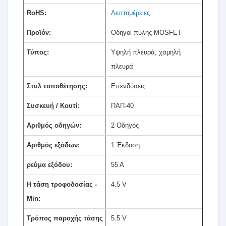
RoHS:
Λεπτομέρειες
Προϊόν:
Οδηγοί πύλης MOSFET
Τύπος:
Υψηλή πλευρά, χαμηλή
πλευρά
Στυλ τοποθέτησης:
Επενδύσεις
Συσκευή / Κουτί:
ΠΑΠ-40
Αριθμός οδηγών:
2 Οδηγός
Αριθμός εξόδων:
1 Έκδοση
ρεύμα εξόδου:
55 Α
Η τάση τροφοδοσίας -
4.5 V
Min:
Τρόπος παροχής τάσης
5.5 V