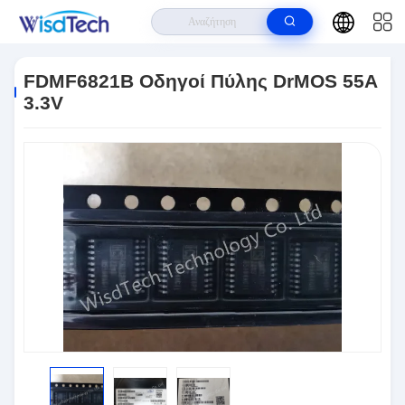
Σπίτι
>
Προϊόντα
>
Ολοκληρωμένα Κυκλώματα
>
FDMF6821B Οδηγοί
Πύλης DrMOS 55A 3.3V
FDMF6821B Οδηγοί Πύλης DrMOS 55A
3.3V