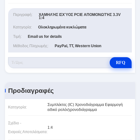
Περιγραφή:
ΧΑΜΗΛΉΣ ΙΣΧΎΟΣ PCIE ΑΠΟΜΟΝΩΤΉΣ 3.3V
1:4
Κατηγορία:
Ολοκληρωμένα κυκλώματα
Τιμή:
Email us for details
Μέθοδος Πληρωμής:
PayPal, TT, Western Union
RFQ
Προδιαγραφές
Συμπλέκτες (IC) Χρονοδιάγραμμα Εφαρμογή
Κατηγορία:
ειδικό ρολόι/χρονοδιάγραμμα
Σχέδιο -
1:4
Εισροές:Αποτελέσματα: