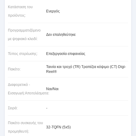
Κατάσταση του
Ενεργός
προϊόντος:
Προγραμματιζόμενο
Δεν επαληθεύτηκε
με ψηφιακό κλειδί:
Τύπος στερέωσης:
Επεξεργασία επιφανείας
Ταινία και τροχό (TR) Τραπέζια κόψιμο (CT) Digi-
Πακέτο:
Reel®
Διαφορετικό -
Ναι/Ναι
Εισαγωγή:Αποτελέσματα:
Σειρά:
-
Πακέτο συσκευής του
32-TQFN (5x5)
προμηθευτή: