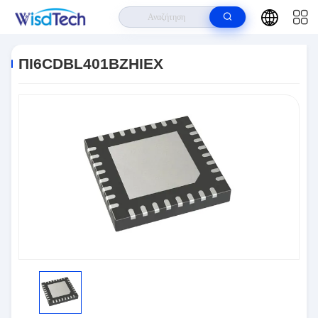
Σπίτι
>
Προϊόντα
>
Ολοκληρωμένα Κυκλώματα
>
ΠΙ6CDBL401BZHIEX
ΠΙ6CDBL401BZHIEX