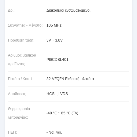
Δρ.:
Διακόσμιοι ενσωματωμένοι
Συχνότητα - Μέγιστο:
105 MHz
Πρόσθετη τάση:
3V ~ 3,6V
Αριθμός βασικού
PI6CDBL401
προϊόντος:
Πακέτο / Κουτί:
32-VFQFN Εκθετική πλακέτα
Αποδόσεις:
HCSL, LVDS
Θερμοκρασία
-40 °C ~ 85 °C (TA)
λειτουργίας:
ΠΕΠ:
- Ναι, ναι.