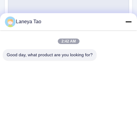
Laneya Tao
υποβολή
2:42 AM
Good day, what product are you looking for?
ΕΠΙΚΟΙΝΩΝΉΣΤΕ ΜΑΖΊ ΜΑΣ
Διεύθυνση:
Δωμάτιο 1205-1207, κτίριο
Nanguang, οδός Huafu, περιοχή Futian,
Shenzhen, Guangdong, Κίνα
Ηλεκτρονικό:
sales@wisdtech.com.cn
Τηλεφώνημα:
86-0755-23606019