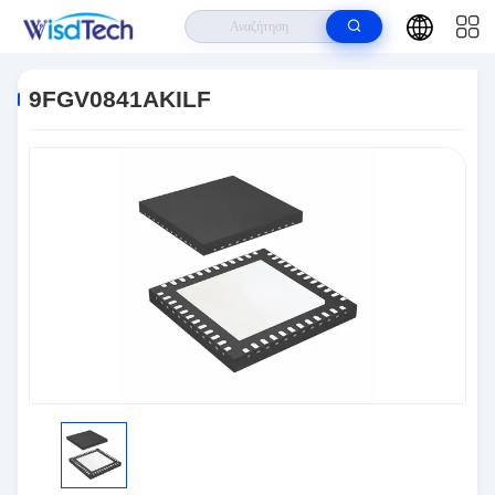
Σπίτι
>
Προϊόντα
>
Ολοκληρωμένα Κυκλώματα
>
9FGV0841AKILF
9FGV0841AKILF