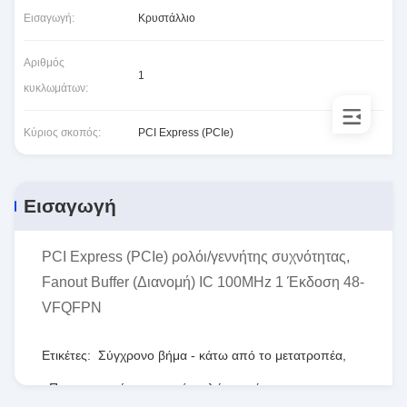
Εισαγωγή:
Κρυστάλλιο
Αριθμός
1
κυκλωμάτων:
Κύριος σκοπός:
PCI Express (PCIe)
Εισαγωγή
PCI Express (PCIe) ρολόι/γεννήτης συχνότητας,
Fanout Buffer (Διανομή) IC 100MHz 1 Έκδοση 48-
VFQFPN
Ετικέτες:
Σύγχρονο βήμα - κάτω από το μετατροπέα
,
Προγραμματίσημη σειρά πυλών τομέων
,