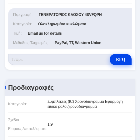
Περιγραφή:
ΓΕΝΕΡΑΤΟΡΙΟΣ ΚΛΟΧΟΥ 48VFQPN
Κατηγορία:
Ολοκληρωμένα κυκλώματα
Τιμή:
Email us for details
Μέθοδος Πληρωμής:
PayPal, TT, Western Union
RFQ
Προδιαγραφές
Συμπλέκτες (IC) Χρονοδιάγραμμα Εφαρμογή
Κατηγορία:
ειδικό ρολόι/χρονοδιάγραμμα
Σχέδιο -
1:9
Εισροές:Αποτελέσματα: