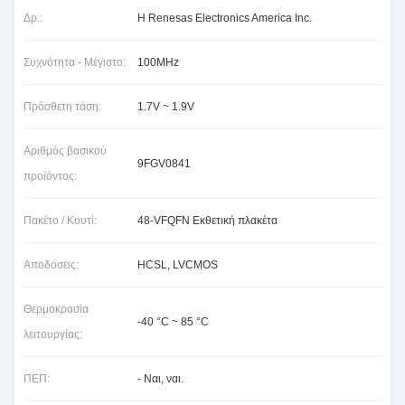
Δρ.:
Η Renesas Electronics America Inc.
Συχνότητα - Μέγιστο:
100MHz
Πρόσθετη τάση:
1.7V ~ 1.9V
Αριθμός βασικού
9FGV0841
προϊόντος:
Πακέτο / Κουτί:
48-VFQFN Εκθετική πλακέτα
Αποδόσεις:
HCSL, LVCMOS
Θερμοκρασία
-40 °C ~ 85 °C
λειτουργίας:
ΠΕΠ:
- Ναι, ναι.