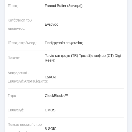
Τύπος:
Fanout Buffer (διανομή)
Κατάσταση του
Ενεργός
προϊόντος:
Τύπος στερέωσης:
Επεξεργασία επιφανείας
Ταινία και τροχό (TR) Τραπέζια κόψιμο (CT) Digi-
Πακέτο:
Reel®
Διαφορετικό -
Όχι/Όχι
Εισαγωγή:Αποτελέσματα:
Σειρά:
ClockBlocks™
Εισαγωγή:
CMOS
Πακέτο συσκευής του
8-SOIC