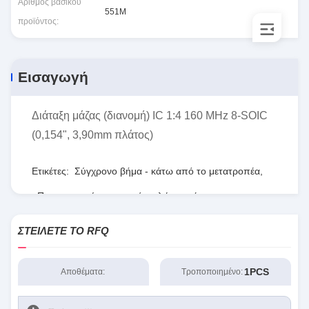
Αριθμός βασικού
551M
προϊόντος:
Εισαγωγή
Διάταξη μάζας (διανομή) IC 1:4 160 MHz 8-SOIC
(0,154", 3,90mm πλάτος)
Ετικέτες:
Σύγχρονο βήμα - κάτω από το μετατροπέα
,
Προγραμματίσημη σειρά πυλών τομέων
,
RT8077ΓΚΟΥ
ΣΤΕΊΛΕΤΕ ΤΟ RFQ
1PCS
Αποθέματα:
Τροποποιημένο: