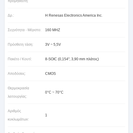
προμηθευτή:
Δρ.:
Η Renesas Electronics America Inc.
Συχνότητα - Μέγιστο:
160 MHZ
Πρόσθετη τάση:
3V ~ 5,5V
Πακέτο / Κουτί:
8-SOIC (0,154", 3,90 mm πλάτος)
Αποδόσεις:
CMOS
Θερμοκρασία
0°C ~ 70°C
λειτουργίας:
Αριθμός
1
κυκλωμάτων: