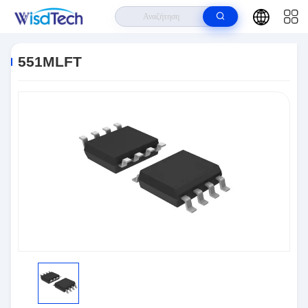
Σπίτι
>
Προϊόντα
>
Ολοκληρωμένα Κυκλώματα
>
551MLFT
551MLFT