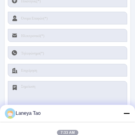
Laneya Tao
υποβολή
7:33 AM