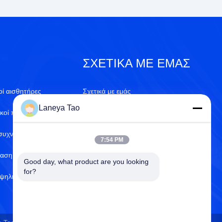
ΣΧΕΤΙΚΆ ΜΕ ΕΜΆΣ
οί αισθητήρες
Σχετικά με εμάς
Laneya Tao
ικοί πυκνωτές
Πιστοποιητικό του ISO
συχνοποιητές
Έλεγχος ποιότητας
7:54 PM
ταση τσιπ
Πολιτική απορρήτου
Good day, what product are you looking 
for?
ψηλής ισχύος
Κέντρο βοήθειας