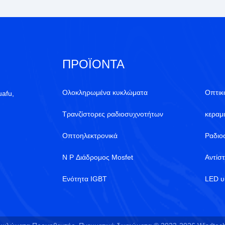
ΠΡΟΪΌΝΤΑ
Ολοκληρωμένα κυκλώματα
Οπτικ
uafu,
Τρανζίστορες ραδιοσυχνοτήτων
κεραμ
Οπτοηλεκτρονικά
Ραδιο
N P Διάδρομος Mosfet
Αντίσ
Ενότητα IGBT
LED υ