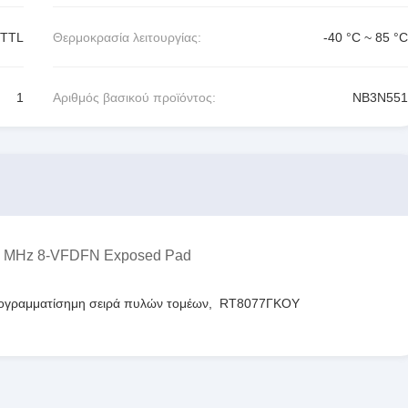
VTTL
Θερμοκρασία λειτουργίας:
-40 °C ~ 85 °C
1
Αριθμός βασικού προϊόντος:
NB3N551
180 MHz 8-VFDFN Exposed Pad
ογραμματίσημη σειρά πυλών τομέων
,
RT8077ΓΚΟΥ