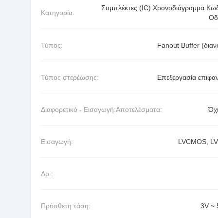
Συμπλέκτες (IC) Χρονοδιάγραμμα Κωδ
Κατηγορία:
Οδ
Τύπος:
Fanout Buffer (διαν
Τύπος στερέωσης:
Επεξεργασία επιφαν
Διαφορετικό - Εισαγωγή:Αποτελέσματα:
Όχι
Εισαγωγή:
LVCMOS, L
Δρ.:
Πρόσθετη τάση:
3V ~ 