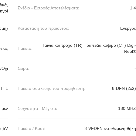
ικά,
Σχέδιο - Εισροές:Αποτελέσματα:
1:4
ηγοί
ομή)
Κατάσταση του προϊόντος:
Ενεργός
Ταινία και τροχό (TR) Τραπέζια κόψιμο (CT) Digi-
είας
Πακέτο:
Reel®
/Όχι
Σειρά:
-
VTTL
Πακέτο συσκευής του προμηθευτή:
8-DFN (2x2)
μεν
Συχνότητα - Μέγιστο:
180 MHZ
5,5V
Πακέτο / Κουτί:
8-VFDFN εκτεθειμένη θήκη