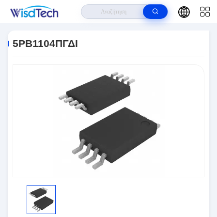
Σπίτι
>
Προϊόντα
>
Ολοκληρωμένα Κυκλώματα
>
5PB1104ΠΓΔΙ
5PB1104ΠΓΔΙ