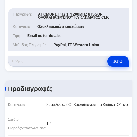
Περιγραφή:
ΑΠΟΜΟΝΩΤΉΣ 1:4 200MHZ 8TSSOP
ΟΛΟΚΛΗΡΩΜΈΝΟΥ ΚΥΚΛΏΜΑΤΟΣ CLK
Κατηγορία:
Ολοκληρωμένα κυκλώματα
Τιμή:
Email us for details
Μέθοδος Πληρωμής:
PayPal, TT, Western Union
RFQ
Προδιαγραφές
Κατηγορία:
Συμπλέκτες (IC) Χρονοδιάγραμμα Κωδικά, Οδηγοί
Σχέδιο -
1:4
Εισροές:Αποτελέσματα: