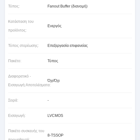
Τύπος:
Fanout Buffer (διανομή)
Κατάσταση του
Ενεργός
προϊόντος:
Τύπος στερέωσης:
Επεξεργασία επιφανείας
Πακέτο:
Τύπος
Διαφορετικό -
Όχι/Όχι
Εισαγωγή:Αποτελέσματα:
Σειρά:
-
Εισαγωγή:
LVCMOS
Πακέτο συσκευής του
8-TSSOP
προμηθευτή: