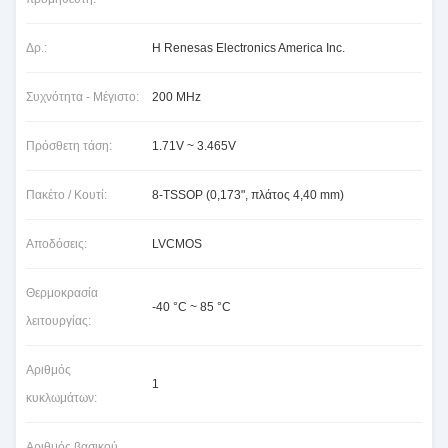
Δρ.:
Η Renesas Electronics America Inc.
Συχνότητα - Μέγιστο:
200 MHz
Πρόσθετη τάση:
1.71V ~ 3.465V
Πακέτο / Κουτί:
8-TSSOP (0,173", πλάτος 4,40 mm)
Αποδόσεις:
LVCMOS
Θερμοκρασία
-40 °C ~ 85 °C
λειτουργίας:
Αριθμός
1
κυκλωμάτων:
Αριθμός βασικού