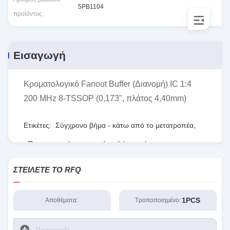
5PB1104
προϊόντος:
Εισαγωγή
Κροματολογικό Fanout Buffer (Διανομή) IC 1:4
200 MHz 8-TSSOP (0,173", πλάτος 4,40mm)
Ετικέτες:
Σύγχρονο βήμα - κάτω από το μετατροπέα
,
Προγραμματίσημη σειρά πυλών τομέων
,
RT8077ΓΚΟΥ
ΣΤΕΊΛΕΤΕ ΤΟ RFQ
1PCS
Αποθέματα:
Τροποποιημένο: