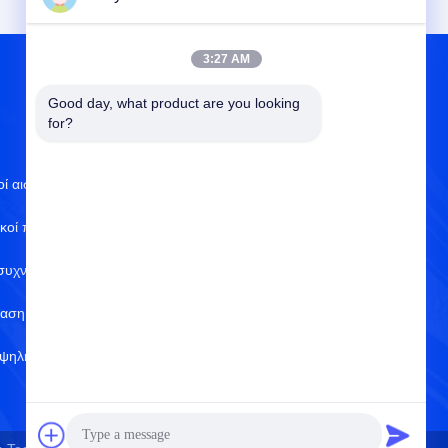
3:27 AM
Good day, what product are you looking 
ΣΧΕΤΙΚΆ ΜΕ ΕΜΆΣ
for?
οί αισθητήρες
Σχετικά με εμάς
ικοί πυκνωτές
Πιστοποιητικό του ISO
συχνοποιητές
Έλεγχος ποιότητας
ταση τσιπ
Πολιτική απορρήτου
ψηλής ισχύος
Κέντρο βοήθειας