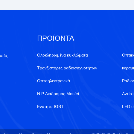
ΠΡΟΪΌΝΤΑ
Ολοκληρωμένα κυκλώματα
Οπτικ
uafu,
Τρανζίστορες ραδιοσυχνοτήτων
κεραμ
Οπτοηλεκτρονικά
Ραδιο
N P Διάδρομος Mosfet
Αντίσ
Ενότητα IGBT
LED υ