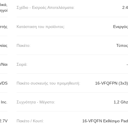
ικά,
Σχέδιο - Εισροές:Αποτελέσματα:
2:4
ηγοί
στής
Κατάσταση του προϊόντος:
Ενεργός
είας
Πακέτο:
Τύπος
/Ναι
Σειρά:
-
LVDS
Πακέτο συσκευής του προμηθευτή:
16-VFQFPN (3x3)
Inc.
Συχνότητα - Μέγιστο:
1,2 Ghz
2.7V
Πακέτο / Κουτί:
16-VFQFN Εκθέσιμο Pad