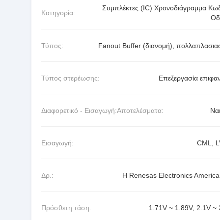
Συμπλέκτες (IC) Χρονοδιάγραμμα Κωδ
Κατηγορία:
Οδ
Τύπος:
Fanout Buffer (διανομή), πολλαπλασια
Τύπος στερέωσης:
Επεξεργασία επιφαν
Διαφορετικό - Εισαγωγή:Αποτελέσματα:
Ναι
Εισαγωγή:
CML, 
Δρ.:
Η Renesas Electronics America 
Πρόσθετη τάση:
1.71V ~ 1.89V, 2.1V ~ 